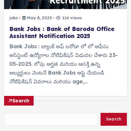
jobs
May 8, 2025
114 views
Bank Jobs : Bank of Baroda Office
Assistant Notification 2025
Bank Jobs : బ్యాంక్ ఆఫ్ బరోడా లో లో ఆఫీసు
అసిస్టెంట్ ఉద్యోగాల నోటిఫికేషన్ విడుదల చేశారు 23-
05-2025. లోపు అర్హత మరియు ఆసక్తి ఉన్న
అబ్యర్డులు వెంటనే Bank Jobs అప్లై చేయండి
నోటిఫికేషన్ వివరాలు మరియు age,…
Search
Search