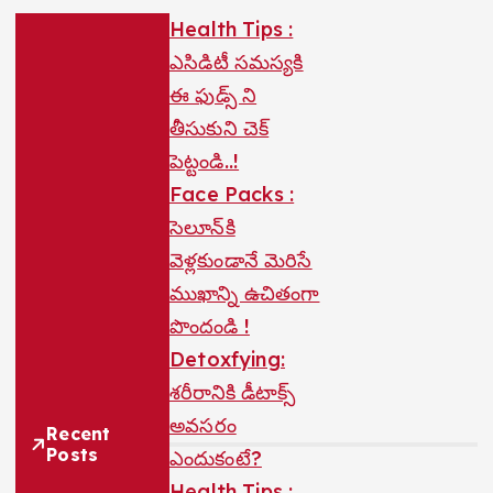
Health Tips :
ఎసిడిటీ సమస్యకి
ఈ ఫుడ్స్ ని
తీసుకుని చెక్
పెట్టండి..!
Face Packs :
సెలూన్‌కి
వెళ్లకుండానే మెరిసే
ముఖాన్ని ఉచితంగా
పొందండి !
Detoxfying:
శరీరానికి డీటాక్స్
అవసరం
Recent
Posts
ఎందుకంటే?
Health Tips :