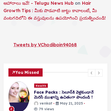
ఆహారాలు ఇవే! - Telugu News Hub
on
Hair
Growth Tips : మీకు పొడవాటి జుట్టు కావాలంటే, మీ
వంటగదిలోని ఈ వస్తువులను ఉపయోగించి ప్రయత్నించండి!
Tweets by VChodiboin94068
You Missed
Health
Face Packs : సెలూన్‌కి వెళ్లకుండానే
మెరిసే ముఖాన్ని ఉచితంగా పొందండి !
venkat
May 21, 2025
79 views
2