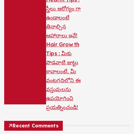
స్త్రీలు ఆరోగ్యం గా
ఉండాలంటే
తినాల్సిన
ఆహారాలు ఇవే!
Hair Growth
Tips : మీకు
పొడవాటి జుట్టు
కావాలంటే, మీ
వంటగదిలోని ఈ
వస్తువులను
ఉపయోగించి
ప్రయత్నించండి!
Recent Comments